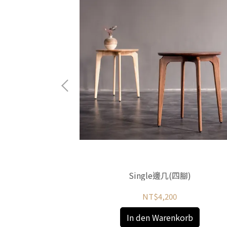
几
orb
Single邊几(四腳)
NT$4,200
In den Warenkorb