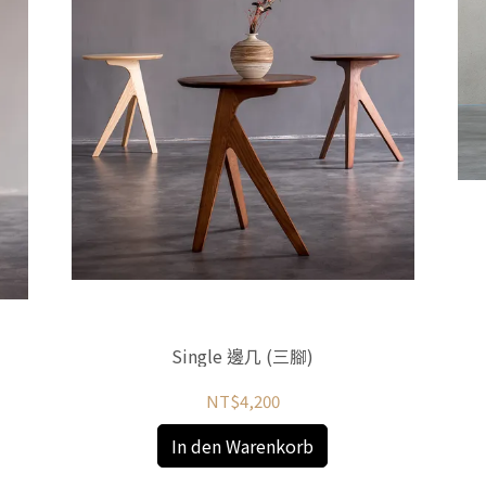
Single 邊几 (三腳)
NT$4,200
In den Warenkorb