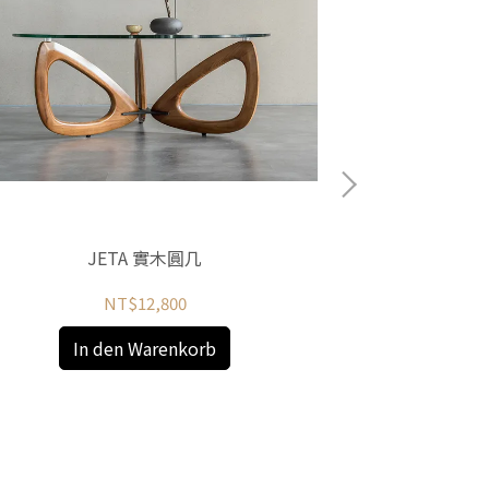
In
JETA 實木圓几
NT$12,800
In den Warenkorb