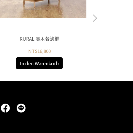
RURAL 實木餐邊櫃
SU
NT$16,800
In den Warenkorb
In