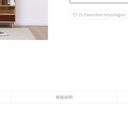
Zu Favoriten hinzufügen
規格說明