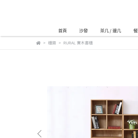
首頁
沙發
茶几 / 邊几
餐
櫃類
RURAL 實木書櫃