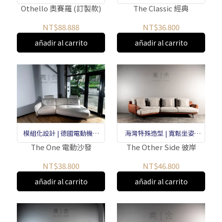
憶泡棉和羽絨
高密度泡棉和羽毛
Othello 奧賽羅 (訂製款)
The Classic 經典
NT$88.888
NT$36.800
añadir al carrito
añadir al carrito
模組化設計 | 德國電動機構
海灣特殊造型 | 寬鬆坐姿 |
件 | 布皮可做
高密度泡棉和羽毛
The One 電動沙發
The Other Side 彼岸
NT$38.800
NT$46.800
añadir al carrito
añadir al carrito