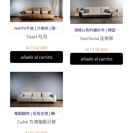
NAPPA牛皮 | 沙發床 | 頭枕
頂級以色列貓抓布 | 綿密支
可調
Toast 吐司
撐感 | 高密度泡棉和羽絨
Valrhona 法芙娜
NT$42.800
NT$38.800
añadir al carrito
añadir al carrito
電動腳椅 | 低背支撐 | 簡單
可愛
Cube 方塊電動沙發
NT$38.800