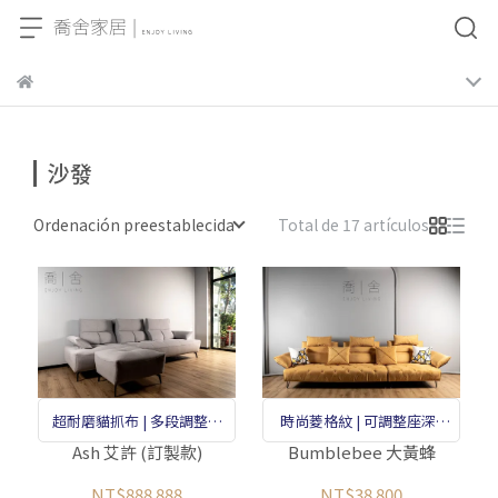
沙發
Ordenación preestablecida
Total de 17 artículos
超耐磨貓抓布 | 多段調整座
時尚菱格紋 | 可調整座深 |
深 | 扶手可調
可變單人床
Ash 艾許 (訂製款)
Bumblebee 大黃蜂
NT$888.888
NT$38.800