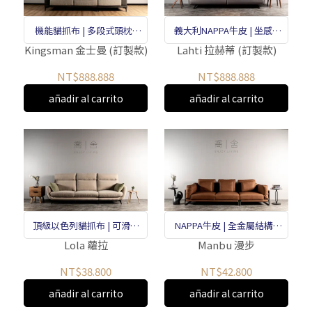
機能貓抓布 | 多段式頭枕 |
義大利NAPPA牛皮 | 坐感Q
硬挺支撐
彈支撐 | 特殊縐褶感
Kingsman 金士曼 (訂製款)
Lahti 拉赫蒂 (訂製款)
NT$888.888
NT$888.888
añadir al carrito
añadir al carrito
頂級以色列貓抓布 | 可滑動
NAPPA牛皮 | 全金屬結構 |
座墊 | 高密度泡棉和羽絨
獨立筒坐墊
Lola 蘿拉
Manbu 漫步
NT$38.800
NT$42.800
añadir al carrito
añadir al carrito