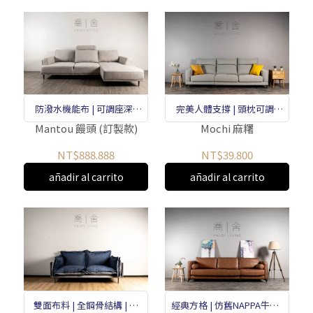
防潑水機能布 | 可調座深 |
完美人體支撐 | 頭枕可調 |
簡約設計
坐墊可調
Mantou 饅頭 (訂製款)
Mochi 麻糬
NT$888.888
NT$39.800
añadir al carrito
añadir al carrito
雙面布料 | 全鋼骨結構 | 記
經典方格 | 仿舊NAPPA牛皮 |