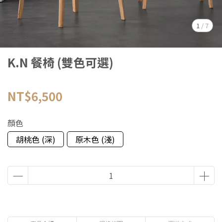
1
/
7
K.N 餐椅 (雙色可選)
NT$6,500
顏色
胡桃色 (深)
原木色 (淺)