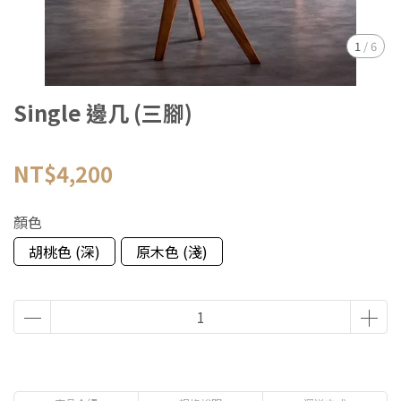
1
/
6
Single 邊几 (三腳)
NT$4,200
顏色
胡桃色 (深)
原木色 (淺)