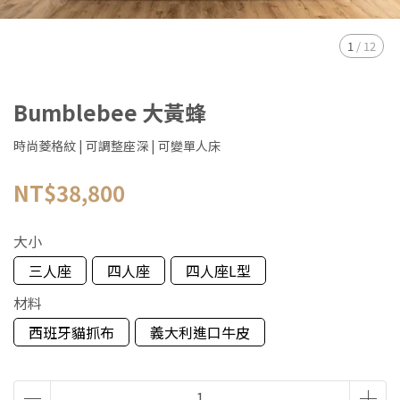
1
/
12
Bumblebee 大黃蜂
時尚菱格紋 | 可調整座深 | 可變單人床
NT$38,800
大小
三人座
四人座
四人座L型
材料
西班牙貓抓布
義大利進口牛皮