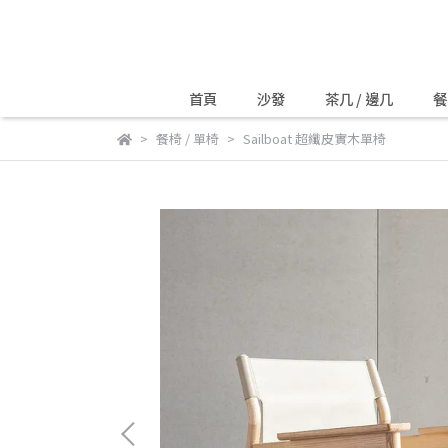
首頁
沙發
茶几 / 邊几
餐
餐椅 / 單椅
Sailboat 超纖皮實木單椅