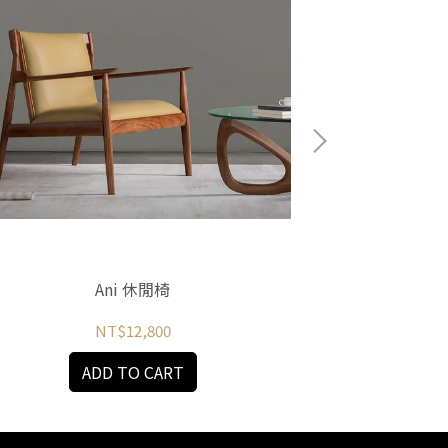
Ani 休閒椅
A
NT$12,800
ADD TO CART